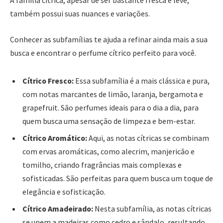
A família cítrica, apesar de ser bastante fresca e leve,
também possui suas nuances e variações.
Conhecer as subfamílias te ajuda a refinar ainda mais a sua
busca e encontrar o perfume cítrico perfeito para você.
Cítrico Fresco:
Essa subfamília é a mais clássica e pura,
com notas marcantes de limão, laranja, bergamota e
grapefruit. São perfumes ideais para o dia a dia, para
quem busca uma sensação de limpeza e bem-estar.
Cítrico Aromático:
Aqui, as notas cítricas se combinam
com ervas aromáticas, como alecrim, manjericão e
tomilho, criando fragrâncias mais complexas e
sofisticadas. São perfeitas para quem busca um toque de
elegância e sofisticação.
Cítrico Amadeirado:
Nesta subfamília, as notas cítricas
se unem a madeiras como cedro e sândalo, resultando