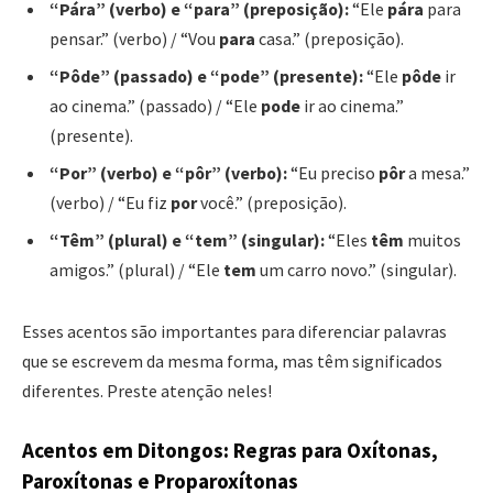
“Pára” (verbo) e “para” (preposição):
“Ele
pára
para
pensar.” (verbo) / “Vou
para
casa.” (preposição).
“Pôde” (passado) e “pode” (presente):
“Ele
pôde
ir
ao cinema.” (passado) / “Ele
pode
ir ao cinema.”
(presente).
“Por” (verbo) e “pôr” (verbo):
“Eu preciso
pôr
a mesa.”
(verbo) / “Eu fiz
por
você.” (preposição).
“Têm” (plural) e “tem” (singular):
“Eles
têm
muitos
amigos.” (plural) / “Ele
tem
um carro novo.” (singular).
Esses acentos são importantes para diferenciar palavras
que se escrevem da mesma forma, mas têm significados
diferentes. Preste atenção neles!
Acentos em Ditongos: Regras para Oxítonas,
Paroxítonas e Proparoxítonas