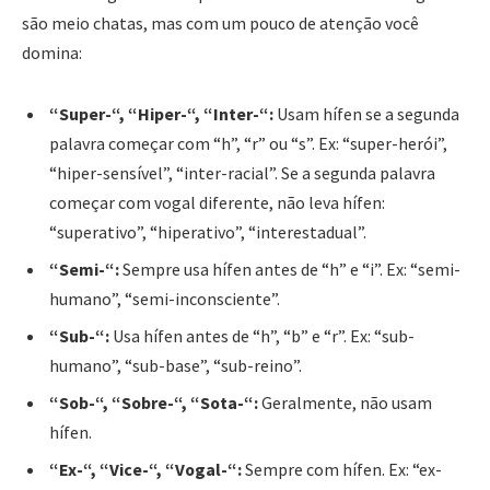
são meio chatas, mas com um pouco de atenção você
domina:
“Super-“, “Hiper-“, “Inter-“:
Usam hífen se a segunda
palavra começar com “h”, “r” ou “s”. Ex: “super-herói”,
“hiper-sensível”, “inter-racial”. Se a segunda palavra
começar com vogal diferente, não leva hífen:
“superativo”, “hiperativo”, “interestadual”.
“Semi-“:
Sempre usa hífen antes de “h” e “i”. Ex: “semi-
humano”, “semi-inconsciente”.
“Sub-“:
Usa hífen antes de “h”, “b” e “r”. Ex: “sub-
humano”, “sub-base”, “sub-reino”.
“Sob-“, “Sobre-“, “Sota-“:
Geralmente, não usam
hífen.
“Ex-“, “Vice-“, “Vogal-“:
Sempre com hífen. Ex: “ex-