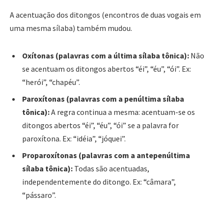
A acentuação dos ditongos (encontros de duas vogais em
uma mesma sílaba) também mudou.
Oxítonas (palavras com a última sílaba tônica):
Não
se acentuam os ditongos abertos “éi”, “éu”, “ói”. Ex:
“herói”, “chapéu”.
Paroxítonas (palavras com a penúltima sílaba
tônica):
A regra continua a mesma: acentuam-se os
ditongos abertos “éi”, “éu”, “ói” se a palavra for
paroxítona. Ex: “idéia”, “jóquei”.
Proparoxítonas (palavras com a antepenúltima
sílaba tônica):
Todas são acentuadas,
independentemente do ditongo. Ex: “câmara”,
“pássaro”.