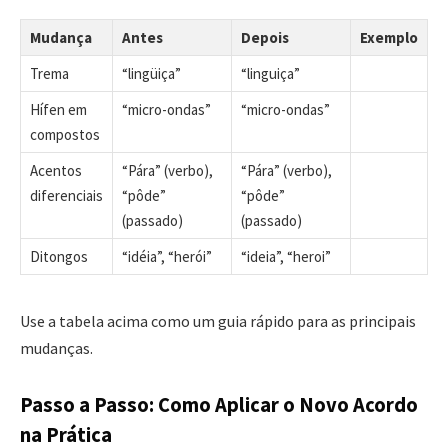
Mudança
Antes
Depois
Exemplo
Trema
“lingüiça”
“linguiça”
Hífen em
“micro-ondas”
“micro-ondas”
compostos
Acentos
“Pára” (verbo),
“Pára” (verbo),
diferenciais
“pôde”
“pôde”
(passado)
(passado)
Ditongos
“idéia”, “herói”
“ideia”, “heroi”
Use a tabela acima como um guia rápido para as principais
mudanças.
Passo a Passo: Como Aplicar o Novo Acordo
na Prática