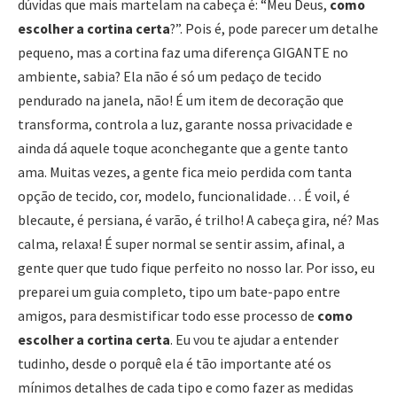
dúvidas que mais martelam na cabeça é: “Meu Deus,
como
escolher a cortina certa
?”. Pois é, pode parecer um detalhe
pequeno, mas a cortina faz uma diferença GIGANTE no
ambiente, sabia? Ela não é só um pedaço de tecido
pendurado na janela, não! É um item de decoração que
transforma, controla a luz, garante nossa privacidade e
ainda dá aquele toque aconchegante que a gente tanto
ama. Muitas vezes, a gente fica meio perdida com tanta
opção de tecido, cor, modelo, funcionalidade… É voil, é
blecaute, é persiana, é varão, é trilho! A cabeça gira, né? Mas
calma, relaxa! É super normal se sentir assim, afinal, a
gente quer que tudo fique perfeito no nosso lar. Por isso, eu
preparei um guia completo, tipo um bate-papo entre
amigos, para desmistificar todo esse processo de
como
escolher a cortina certa
. Eu vou te ajudar a entender
tudinho, desde o porquê ela é tão importante até os
mínimos detalhes de cada tipo e como fazer as medidas